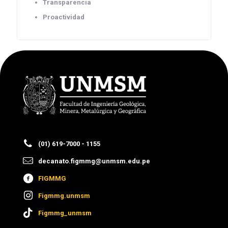
Transparencia
Proactividad
(01) 619-7000 - 1155
decanato.figmmg@unmsm.edu.pe
FIGMMG
Figmmg.unmsm
Figmmg_unmsm