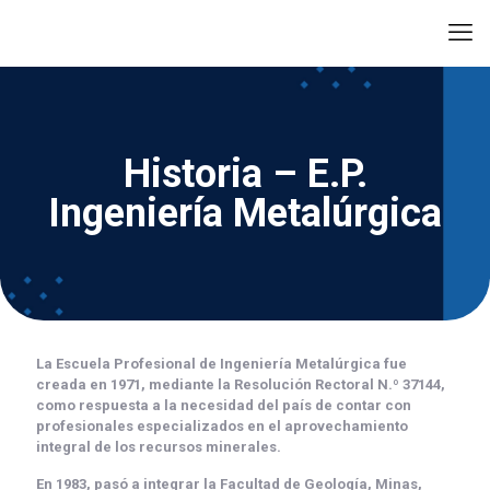
Historia – E.P.
Ingeniería Metalúrgica
La
Escuela Profesional de Ingeniería Metalúrgica
fue
creada en
1971
, mediante la
Resolución Rectoral N.º 37144
,
como respuesta a la necesidad del país de contar con
profesionales especializados en el aprovechamiento
integral de los recursos minerales.
En
1983
, pasó a integrar la
Facultad de Geología, Minas,