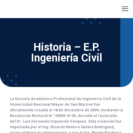
Historia – E.P.
Ingeniería Civil
La
Escuela Académico Profesional de Ingeniería Civil
de la
Universidad Nacional Mayor de San Marcos
fue
oficialmente creada el
18 de diciembre de 2009
, mediante la
Resolución Rectoral N.° 05835-R-09
, durante el rectorado
del
Dr. Luis Fernando Izquierdo Vásquez
. Esta creación fue
impulsada por el
Ing. Ricardo Ramiro Santos Rodríguez
,
quien elaboró el anteproyecto, y por el
Ing. Renán Pacheco