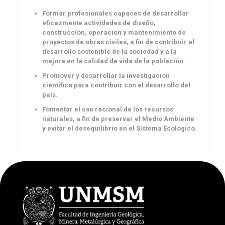
Formar profesionales capaces de desarrollar
eficazmente actividades de diseño,
construcción, operación y mantenimiento de
proyectos de obras civiles, a fin de contribuir al
desarrollo sostenible de la sociedad y a la
mejora en la calidad de vida de la población.
Promover y desarrollar la investigación
científica para contribuir con el desarrollo del
país.
Fomentar el uso racional de los recursos
naturales, a fin de preservar el Medio Ambiente
y evitar el desequilibrio en el Sistema Ecológico.