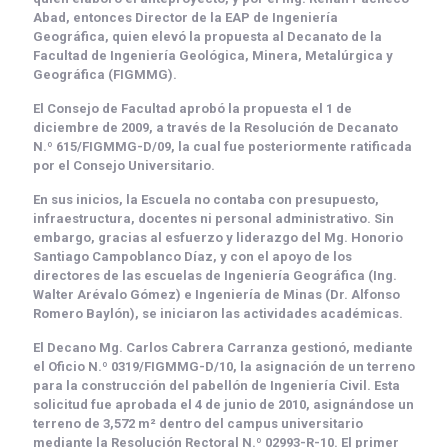
Abad
, entonces Director de la EAP de Ingeniería
Geográfica, quien elevó la propuesta al Decanato de la
Facultad de Ingeniería Geológica, Minera, Metalúrgica y
Geográfica (FIGMMG).
El
Consejo de Facultad
aprobó la propuesta el
1 de
diciembre de 2009
, a través de la
Resolución de Decanato
N.º 615/FIGMMG-D/09
, la cual fue posteriormente ratificada
por el Consejo Universitario.
En sus inicios, la Escuela no contaba con presupuesto,
infraestructura, docentes ni personal administrativo. Sin
embargo, gracias al esfuerzo y liderazgo del
Mg. Honorio
Santiago Campoblanco Díaz
, y con el apoyo de los
directores de las escuelas de Ingeniería Geográfica (
Ing.
Walter Arévalo Gómez
) e Ingeniería de Minas (
Dr. Alfonso
Romero Baylón
), se iniciaron las actividades académicas.
El
Decano Mg. Carlos Cabrera Carranza
gestionó, mediante
el
Oficio N.º 0319/FIGMMG-D/10
, la asignación de un terreno
para la construcción del pabellón de Ingeniería Civil. Esta
solicitud fue aprobada el
4 de junio de 2010
, asignándose un
terreno de
3,572 m²
dentro del campus universitario
mediante la
Resolución Rectoral N.º 02993-R-10
. El primer