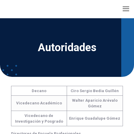
Autoridades
Decano
Ciro Sergio Bedia Guillén
Walter Aparicio Arévalo
Vicedecano Académico
Gómez
Vicedecano de
Enrique Guadalupe Gómez
Investigación y Posgrado
Directores de Escuela Profesionales