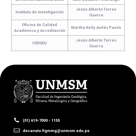
Jesús Alberto Torres
Instituto de Investigación
Guerra
Oficina de Calidad
Martha Kelly Avilés Pavón
Académica y Acreditación
Jesús Alberto Torres
CERSEU
Guerra
(01) 619-7000 - 1155
decanato.figmmg@unmsm.edu.pe