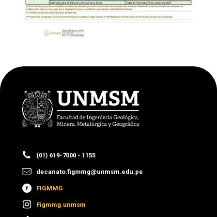
(01) 619-7000 - 1155
decanato.figmmg@unmsm.edu.pe
FIGMMG
Figmmg.unmsm